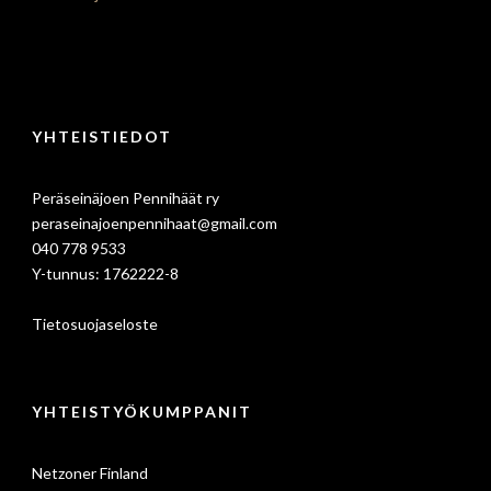
YHTEISTIEDOT
Peräseinäjoen Pennihäät ry
peraseinajoenpennihaat@gmail.com
040 778 9533
Y-tunnus: 1762222-8
Tietosuojaseloste
YHTEISTYÖKUMPPANIT
Netzoner Finland