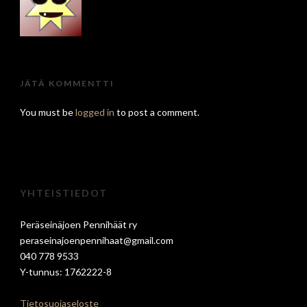
JÄTÄ KOMMENTTI
You must be
logged in
to post a comment.
YHTEISTIEDOT
Peräseinäjoen Pennihäät ry
peraseinajoenpennihaat@gmail.com
040 778 9533
Y-tunnus: 1762222-8
Tietosuojaseloste