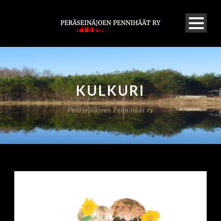
KULKURI
Peräseinäjoen Pennihäät ry