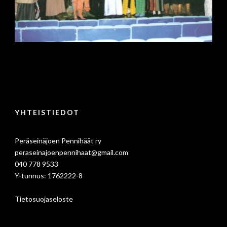
YHTEISTIEDOT
Peräseinäjoen Pennihäät ry
peraseinajoenpennihaat@gmail.com
040 778 9533
Y-tunnus: 1762222-8
Tietosuojaseloste