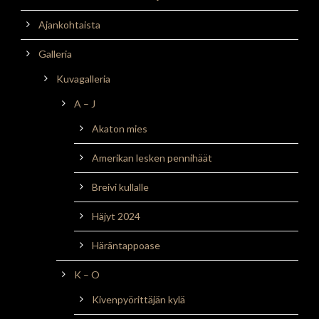
Ajankohtaista
Galleria
Kuvagalleria
A – J
Akaton mies
Amerikan lesken pennihäät
Breivi kullalle
Häjyt 2024
Häräntappoase
K – O
Kivenpyörittäjän kylä