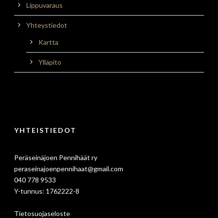
Lippuvaraus
Yhteystiedot
Kartta
Ylläpito
YHTEISTIEDOT
Peräseinäjoen Pennihäät ry
peraseinajoenpennihaat@gmail.com
040 778 9533
Y-tunnus: 1762222-8
Tietosuojaseloste