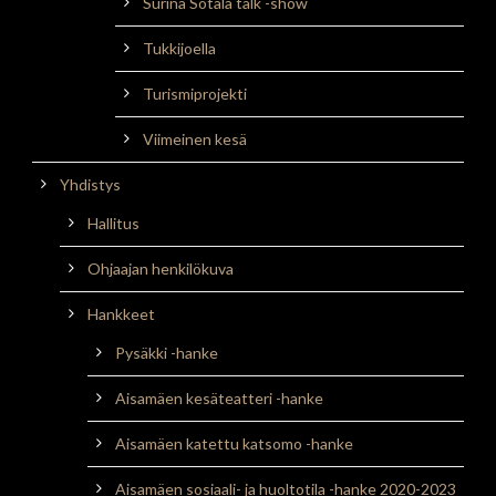
Surina Sotala talk -show
Tukkijoella
Turismiprojekti
Viimeinen kesä
Yhdistys
Hallitus
Ohjaajan henkilökuva
Hankkeet
Pysäkki -hanke
Aisamäen kesäteatteri -hanke
Aisamäen katettu katsomo -hanke
Aisamäen sosiaali- ja huoltotila -hanke 2020-2023