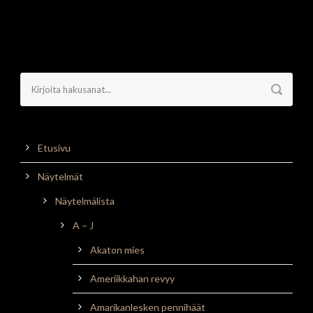
Etusivu
Näytelmät
Näytelmälista
A – J
Akaton mies
Ameriikkahan revyy
Amarikanlesken pennihäät