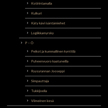
Kotirintamalla
Kulkuri
Käty kävi isäntämiehet
Logiikkamyrsky
P – Ö
Peikot ja kummallinen kynttilä
Puheenvuoro kaatuneilla
Ryysyrannan Jooseppi
Simpauttaja
Tukkijoella
Viimeinen kesä