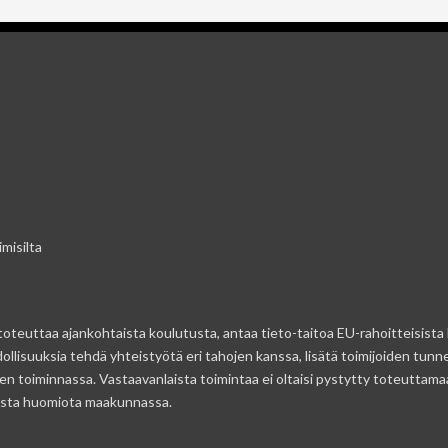
misilta
 toteuttaa ajankohtaista koulutusta, antaa tieto-taitoa EU-rahoitteisista
lisuuksia tehdä yhteistyötä eri tahojen kanssa, lisätä toimijoiden tunne
n toiminnassa. Vastaavanlaista toimintaa ei oltaisi pystytty toteuttam
ivista huomiota maakunnassa.