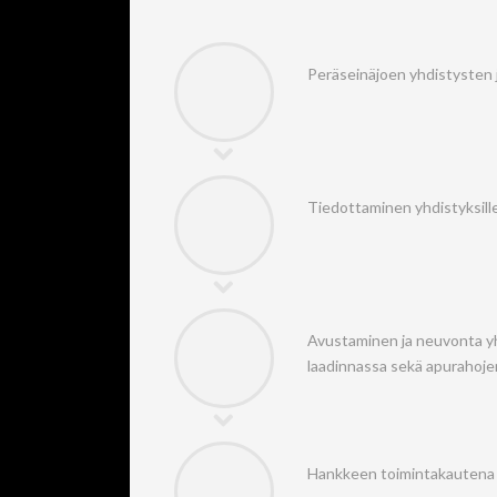
Peräseinäjoen yhdistysten j
Tiedottaminen yhdistyksille
Avustaminen ja neuvonta yhd
laadinnassa sekä apurahoje
Hankkeen toimintakautena p