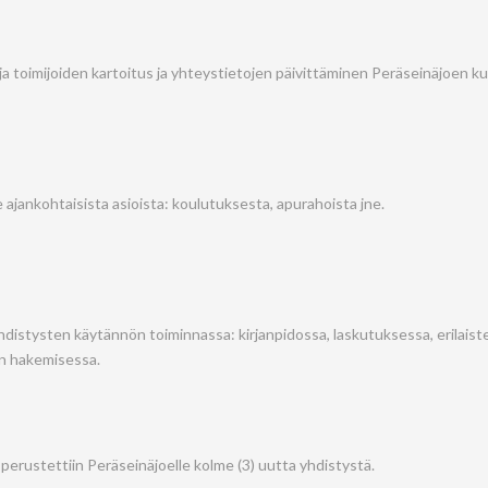
a toimijoiden kartoitus ja yhteystietojen päivittäminen Peräseinäjoen ku
 ajankohtaisista asioista: koulutuksesta, apurahoista jne.
istysten käytännön toiminnassa: kirjanpidossa, laskutuksessa, erilaiste
n hakemisessa.
erustettiin Peräseinäjoelle kolme (3) uutta yhdistystä.