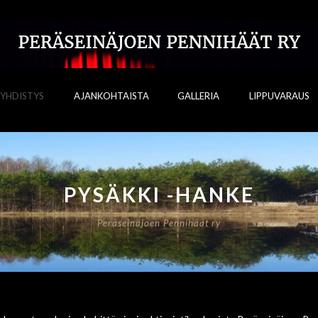
YHDISTYS
AJANKOHTAISTA
GALLERIA
LIPPUVARAUS
PYSÄKKI -HANKE
Peräseinäjoen Pennihäät ry