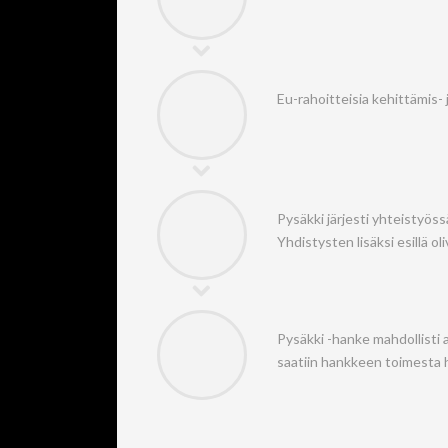
Eu-rahoitteisia kehittämis- j
Pysäkki järjesti yhteistyö
Yhdistysten lisäksi esillä ol
Pysäkki -hanke mahdollisti 
saatiin hankkeen toimesta 