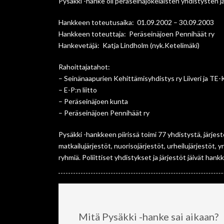
Pysäkki -hanke oli peräseinäjokelaisten yhdistysten ja
Hankkeen toteutusaika: 01.09.2002 – 30.09.2003
Hankkeen toteuttaja: Peräseinäjoen Pennihäät ry
Hankevetäjä: Katja Lindholm (nyk.Ketelimäki)
Rahoittajatahot:
– Seinänaapurien Kehittämisyhdistys ry Liiveri ja TE
– E-P:n liitto
– Peräseinäjoen kunta
– Peräseinäjoen Pennihäät ry
Pysäkki -hankkeen piirissä toimi 77 yhdistystä, järjest
matkailujärjestöt, nuorisojärjestöt, urheilujärjestöt, 
ryhmiä. Poliittiset yhdistykset ja järjestöt jäivät hank
Mitä Pysäkki -hanke sai aikaan?