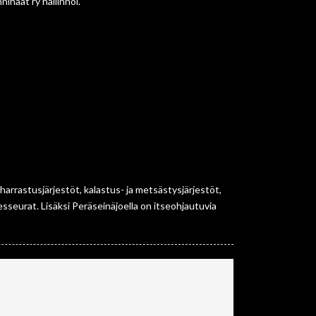
ihäät ry hallinnoi.
 harrastusjärjestöt, kalastus- ja metsästysjärjestöt,
iesseurat. Lisäksi Peräseinäjoella on itseohjautuvia