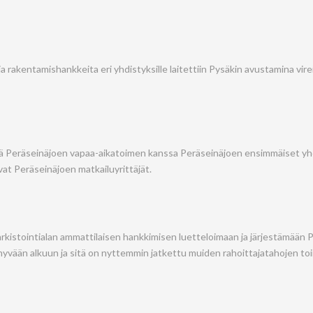
a rakentamishankkeita eri yhdistyksille laitettiin Pysäkin avustamina vireill
ssä Peräseinäjoen vapaa-aikatoimen kanssa Peräseinäjoen ensimmäiset yhd
ivat Peräseinäjoen matkailuyrittäjät.
arkistointialan ammattilaisen hankkimisen luetteloimaan ja järjestämään 
hyvään alkuun ja sitä on nyttemmin jatkettu muiden rahoittajatahojen to