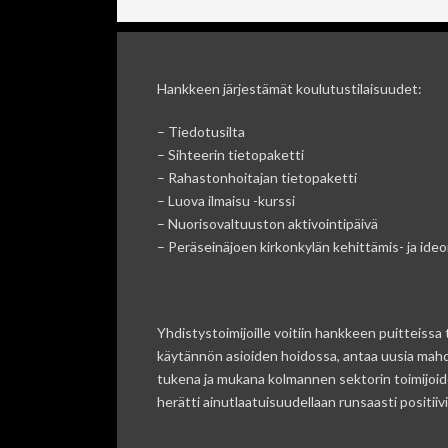
Hankkeen järjestämät koulutustilaisuudet:
– Tiedotusilta
– Sihteerin tietopaketti
– Rahastonhoitajan tietopaketti
– Luova ilmaisu -kurssi
– Nuorisovaltuuston aktivointipäivä
– Peräseinäjoen kirkonkylän kehittämis- ja ideoi
Yhdistystoimijoille voitiin hankkeen puitteissa
käytännön asioiden hoidossa, antaa uusia mahdol
tukena ja mukana kolmannen sektorin toimijoide
herätti ainutlaatuisuudellaan runsaasti positi