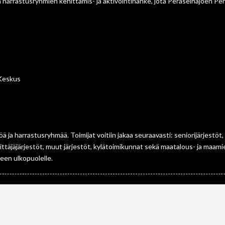
 harrastusryhmien kehittämis- ja aktivointihanke, jota Peräseinäjoen Penn
-Keskus
öä ja harrastusryhmää. Toimijat voitiin jakaa seuraavasti: seniorijärjestöt,
yrittäjäjärjestöt, muut järjestöt, kylätoimikunnat sekä maatalous- ja maam
keen ulkopuolelle.