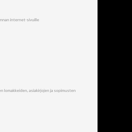
nnan internet-sivuille
n lomakkeiden, asiakirjojen ja sopimusten