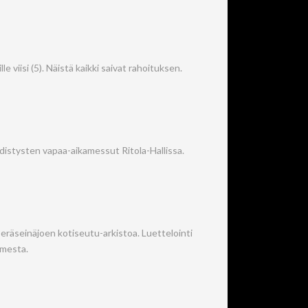
e viisi (5). Näistä kaikki saivat rahoituksen.
istysten vapaa-aikamessut Ritola-Hallissa.
Peräseinäjoen kotiseutu-arkistoa. Luettelointi
imesta.