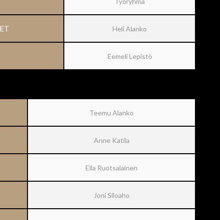
Työryhmä
ET
Heli Alanko
Eemeli Lepistö
Teemu Alanko
Anne Katila
Ella Ruotsalainen
Joni Siloaho