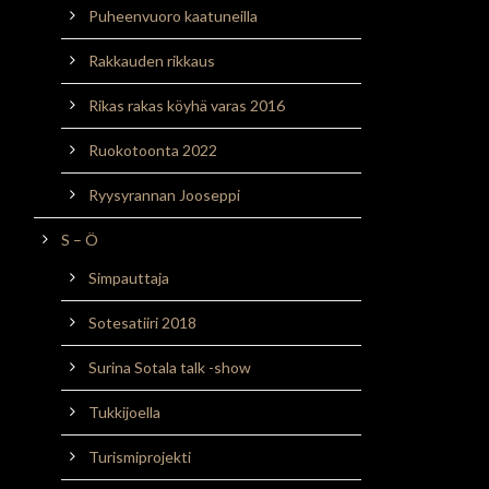
Puheenvuoro kaatuneilla
Rakkauden rikkaus
Rikas rakas köyhä varas 2016
Ruokotoonta 2022
Ryysyrannan Jooseppi
S – Ö
Simpauttaja
Sotesatiiri 2018
Surina Sotala talk -show
Tukkijoella
Turismiprojekti