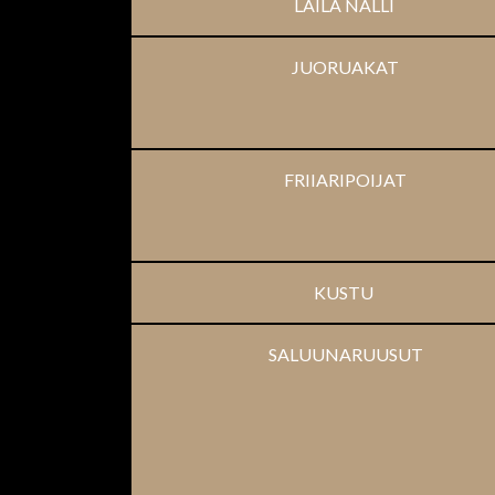
LAILA NÄLLI
JUORUAKAT
FRIIARIPOIJAT
KUSTU
SALUUNARUUSUT