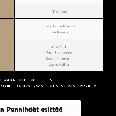
Mikko Ijas
Sirkku Latva-Mantila
Heli Alanko
Jukka Katila
Unto Javanainen
Seppo Palomäki
Jarmo Raitila
TAA KAIKILLE TUKIJOILLEEN,
SOJILLE OIKEIN HYVÄÄ JOULUA JA UUSIA ELÄMYKSIÄ