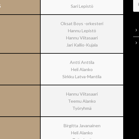
S
Sari Lepistö
Oksat Boys -orkesteri
Hannu Lepistö
Hannu Viitasaari
Jari Kallio-Kujala
Antti Anttila
Heli Alanko
Sirkku Latva-Mantila
Hannu Viitasaari
Teemu Alanko
Työryhmä
Birgitta Javanainen
Heli Alanko