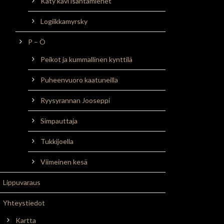
Käty kävi isäntämiehet
Logiikkamyrsky
P – Ö
Peikot ja kummallinen kynttilä
Puheenvuoro kaatuneilla
Ryysyrannan Jooseppi
Simpauttaja
Tukkijoella
Viimeinen kesä
Lippuvaraus
Yhteystiedot
Kartta