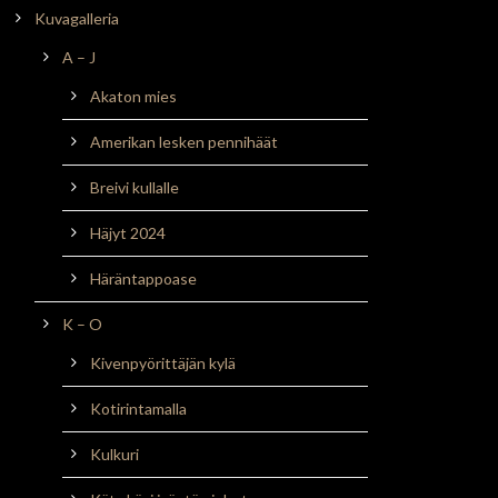
Kuvagalleria
A – J
Akaton mies
Amerikan lesken pennihäät
Breivi kullalle
Häjyt 2024
Häräntappoase
K – O
Kivenpyörittäjän kylä
Kotirintamalla
Kulkuri