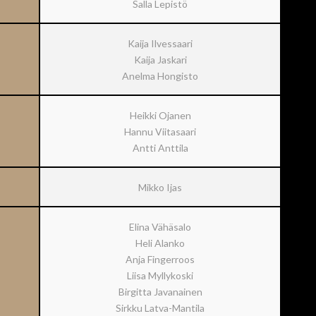
Salla Lepistö
Kaija Ilvessaari
Kaija Jaskari
Anelma Hongisto
Heikki Ojanen
Hannu Viitasaari
Antti Anttila
Mikko Ijas
Elina Vähäsalo
Heli Alanko
Anja Fingerroos
Liisa Myllykoski
Birgitta Javanainen
Sirkku Latva-Mantila