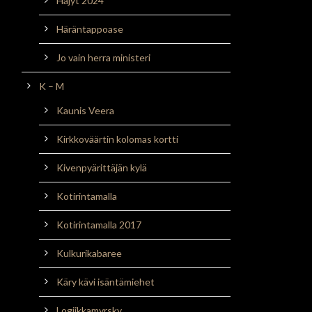
Häjyt 2024
Häräntappoase
Jo vain herra ministeri
K – M
Kaunis Veera
Kirkkoväärtin kolomas kortti
Kivenpyärittäjän kylä
Kotirintamalla
Kotirintamalla 2017
Kulkurikabaree
Käry kävi isäntämiehet
Logiikkamyrsky