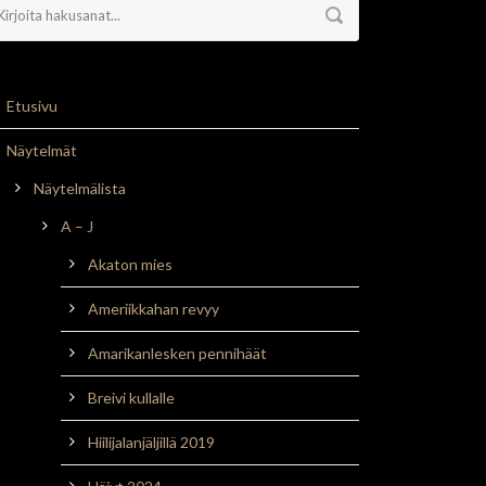
Etusivu
Näytelmät
Näytelmälista
A – J
Akaton mies
Ameriikkahan revyy
Amarikanlesken pennihäät
Breivi kullalle
Hiilijalanjäljillä 2019