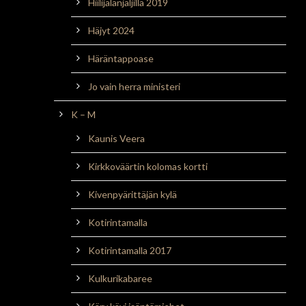
Hiilijalanjäljillä 2019
Häjyt 2024
Häräntappoase
Jo vain herra ministeri
K – M
Kaunis Veera
Kirkkoväärtin kolomas kortti
Kivenpyärittäjän kylä
Kotirintamalla
Kotirintamalla 2017
Kulkurikabaree