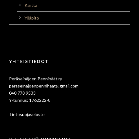
Kartta
Ylläpito
YHTEISTIEDOT
Peräseinäjoen Pennihäät ry
peraseinajoenpennihaat@gmail.com
040 778 9533
Y-tunnus: 1762222-8
Tietosuojaseloste