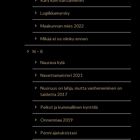
Käry kävi isäntämiehet
Logiikkamyrsky
Maakunnan mies 2022
Mikää ei oo niinku ennen
N – R
Naurava kylä
Navettamaisteri 2021
Nuoruus on lahja, mutta vanheneminen on
taidetta 2017
Peikot ja kummallinen kynttilä
Onnenmaa 2019
Penni ajatuksistasi