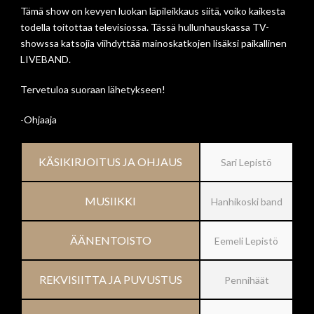
Tämä show on kevyen luokan läpileikkaus siitä, voiko kaikesta
todella toitottaa televisiossa. Tässä hullunhauskassa TV-
showssa katsojia viihdyttää mainoskatkojen lisäksi paikallinen
LIVEBAND.
Tervetuloa suoraan lähetykseen!
-Ohjaaja
KÄSIKIRJOITUS JA OHJAUS
Sari Lepistö
MUSIIKKI
Hanhikoski band
ÄÄNENTOISTO
Eemeli Lepistö
REKVISIITTA JA PUVUSTUS
Pennihäät