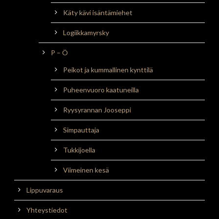
Käty kävi isäntämiehet
Logiikkamyrsky
P – Ö
Peikot ja kummallinen kynttilä
Puheenvuoro kaatuneilla
Ryysyrannan Jooseppi
Simpauttaja
Tukkijoella
Viimeinen kesä
Lippuvaraus
Yhteystiedot