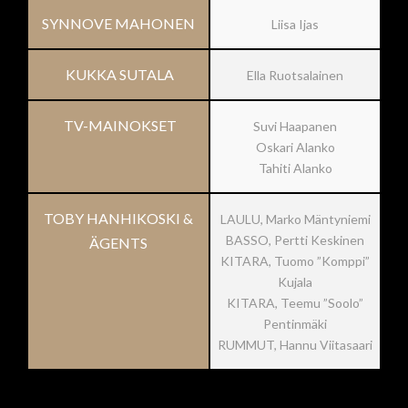
SYNNOVE MAHONEN
Liisa Ijas
KUKKA SUTALA
Ella Ruotsalainen
TV-MAINOKSET
Suvi Haapanen
Oskari Alanko
Tahiti Alanko
TOBY HANHIKOSKI &
LAULU, Marko Mäntyniemi
BASSO, Pertti Keskinen
ÄGENTS
KITARA, Tuomo ”Komppi”
Kujala
KITARA, Teemu ”Soolo”
Pentinmäki
RUMMUT, Hannu Viitasaari