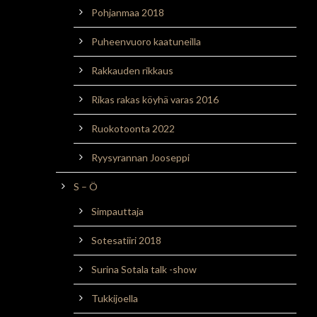
Pohjanmaa 2018
Puheenvuoro kaatuneilla
Rakkauden rikkaus
Rikas rakas köyhä varas 2016
Ruokotoonta 2022
Ryysyrannan Jooseppi
S – Ö
Simpauttaja
Sotesatiiri 2018
Surina Sotala talk -show
Tukkijoella