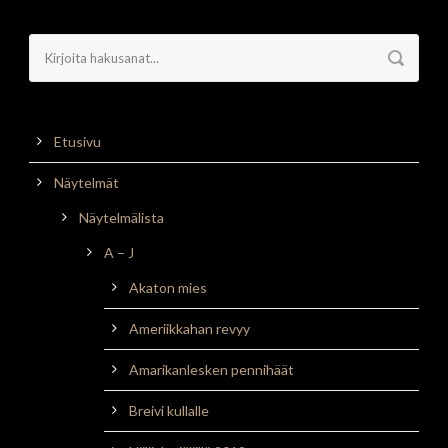
Etusivu
Näytelmät
Näytelmälista
A – J
Akaton mies
Ameriikkahan revyy
Amarikanlesken pennihäät
Breivi kullalle