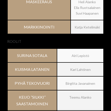
MASKEERAUS
Heli Alanko
Ella Ruotsalainen
Suvi Haapanen
MARKKINOINTI
Katja Ketelimäki
ROOLIT
SURINA SOTALA
Airi Lepistö
KUISMA LATANEN
Kari Lahtinen
PYHÄ TEKOVUORI
Birgitta Javanainen
KEIJO ”SILKKI”
Teemu Alanko
SAASTAMOINEN