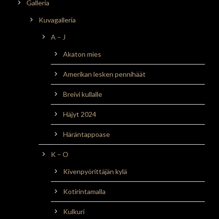
Galleria
Kuvagalleria
A – J
Akaton mies
Amerikan lesken pennihäät
Breivi kullalle
Häjyt 2024
Häräntappoase
K – O
Kivenpyörittäjän kylä
Kotirintamalla
Kulkuri