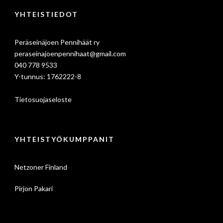
YHTEISTIEDOT
Peräseinäjoen Pennihäät ry
peraseinajoenpennihaat@gmail.com
040 778 9533
Y-tunnus: 1762222-8
Tietosuojaseloste
YHTEISTYÖKUMPPANIT
Netzoner Finland
Pirjon Pakari