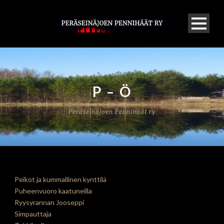
P – Ö
Peräseinäjoen Pennihäät ry
Peikot ja kummallinen kynttilä
Puheenvuoro kaatuneilla
Ryysyrannan Jooseppi
Simpauttaja