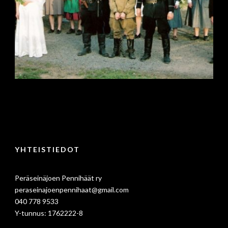
YHTEISTIEDOT
Peräseinäjoen Pennihäät ry
peraseinajoenpennihaat@gmail.com
040 778 9533
Y-tunnus: 1762222-8