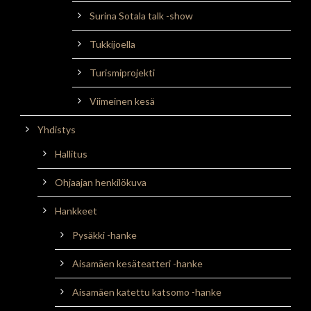
Surina Sotala talk -show
Tukkijoella
Turismiprojekti
Viimeinen kesä
Yhdistys
Hallitus
Ohjaajan henkilökuva
Hankkeet
Pysäkki -hanke
Aisamäen kesäteatteri -hanke
Aisamäen katettu katsomo -hanke