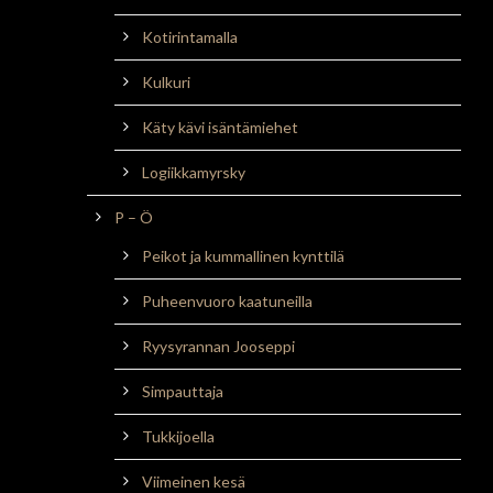
Kotirintamalla
Kulkuri
Käty kävi isäntämiehet
Logiikkamyrsky
P – Ö
Peikot ja kummallinen kynttilä
Puheenvuoro kaatuneilla
Ryysyrannan Jooseppi
Simpauttaja
Tukkijoella
Viimeinen kesä