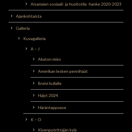
Aisamäen sosiaali- ja huoltotila -hanke 2020-2023
Ajankohtaista
Galleria
Kuvagalleria
A – J
Akaton mies
Amerikan lesken pennihäät
Breivi kullalle
Häjyt 2024
Häräntappoase
K – O
Kivenpyörittäjän kylä