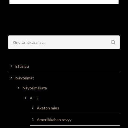
Etusivu
Näytelmät
Näytelmälista
A – J
Akaton mies
Ameriikkahan revyy