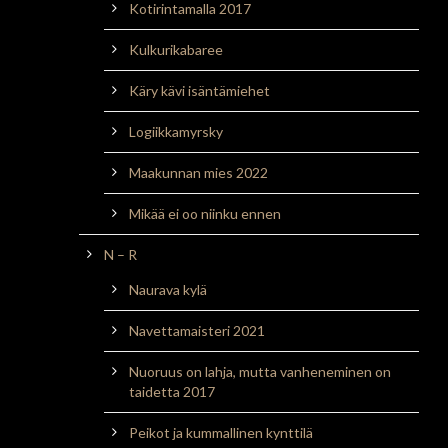
Kotirintamalla 2017
Kulkurikabaree
Käry kävi isäntämiehet
Logiikkamyrsky
Maakunnan mies 2022
Mikää ei oo niinku ennen
N – R
Naurava kylä
Navettamaisteri 2021
Nuoruus on lahja, mutta vanheneminen on
taidetta 2017
Peikot ja kummallinen kynttilä