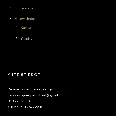
Lippuvaraus
Yhteystiedot
Kartta
Ylläpito
YHTEISTIEDOT
Peräseinäjoen Pennihäät ry
peraseinajoenpennihaat@gmail.com
040 778 9533
Y-tunnus: 1762222-8