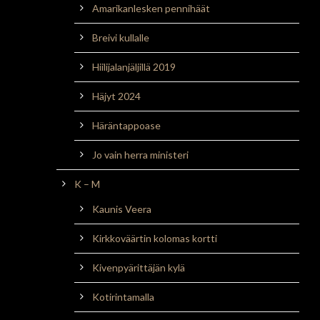
Amarikanlesken pennihäät
Breivi kullalle
Hiilijalanjäljillä 2019
Häjyt 2024
Häräntappoase
Jo vain herra ministeri
K – M
Kaunis Veera
Kirkkoväärtin kolomas kortti
Kivenpyärittäjän kylä
Kotirintamalla