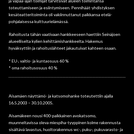
ja vapaa-ajan toimijat tarvitsivat alueen toimintansa
toteuttamiseen ja esiintymiseen. Pennihäät-yhdistyksen
kesäteatteritoiminta oli vakiinnuttanut paikkansa etelä-
pohjalaisessa kulttuurielämässä.
Rahoitusta tähän vaativaan hankkeeseen haettiin Seinäjoen
alueelliselta kylien kehittämishankkeelta. Hakemus
hyväksyttiin ja rahoituslähteet jakautuivat kahteen osaan.
* EU-, valtio- ja kuntaosuus 60 %
* oma rahoitusosuus 40 %
Aisamäen näyttämö- ja katsomohanke toteutettiin ajalla
16.5.2003 – 30.10.2005.
Aisamäkeen nousi 400-paikkainen avokatsomo,
muunneltavissa oleva miespiha-tyyppinen kolme rakennusta
sisältävä lavastus, huoltorakennus wc-, puku-, pukuvarasto- ja