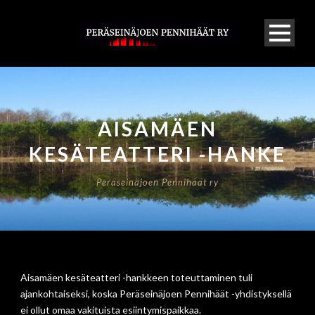
AISAMÄEN
KESÄTEATTERI -HANKE
Peräseinäjoen Pennihäät ry
Aisamäen kesäteatteri -hankkeen toteuttaminen tuli
ajankohtaiseksi, koska Peräseinäjoen Pennihäät -yhdistyksellä
ei ollut omaa vakituista esiintymispaikkaa.