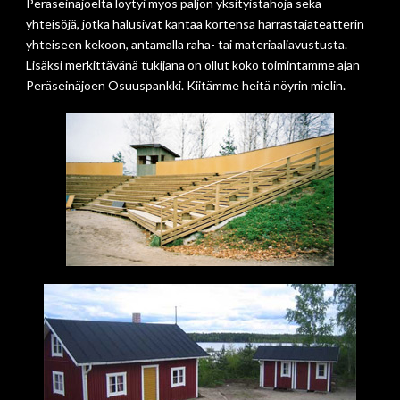
Peräseinäjoelta löytyi myös paljon yksityistahoja sekä
yhteisöjä, jotka halusivat kantaa kortensa harrastajateatterin
yhteiseen kekoon, antamalla raha- tai materiaaliavustusta.
Lisäksi merkittävänä tukijana on ollut koko toimintamme ajan
Peräseinäjoen Osuuspankki. Kiitämme heitä nöyrin mielin.