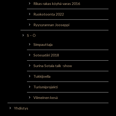
Rikas rakas köyhä varas 2016
Ruokotoonta 2022
Ryysyrannan Jooseppi
S – Ö
Simpauttaja
Sotesatiiri 2018
Surina Sotala talk -show
Tukkijoella
Turismiprojekti
Viimeinen kesä
Yhdistys