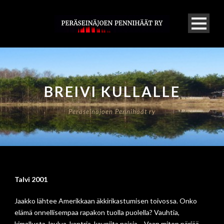
BREIVI KULLALLE
Peräseinäjoen Pennihäät ry
Talvi 2001
Jaakko lähtee Amerikkaan äkkirikastumisen toivossa. Onko
elämä onnellisempaa rapakon tuolla puolella? Vauhtia,
kimallusta, laulua, kantria, kauniita naisia… Vaan miten pärjää