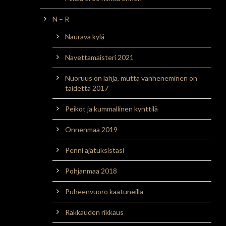
N – R
Naurava kylä
Navettamaisteri 2021
Nuoruus on lahja, mutta vanheneminen on
taidetta 2017
Peikot ja kummallinen kynttilä
Onnenmaa 2019
Penni ajatuksistasi
Pohjanmaa 2018
Puheenvuoro kaatuneilla
Rakkauden rikkaus