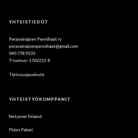
YHTEISTIEDOT
Peräseinäjoen Pennihäät ry
peraseinajoenpennihaat@gmail.com
040 778 9533
Y-tunnus: 1762222-8
Tietosuojaseloste
YHTEISTYÖKUMPPANIT
Netzoner Finland
Pirjon Pakari