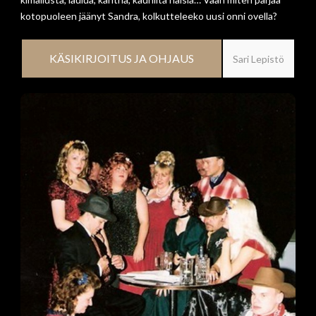
kotopuoleen jäänyt Sandra, kolkutteleeko uusi onni ovella?
KÄSIKIRJOITUS JA OHJAUS
Sari Lepistö