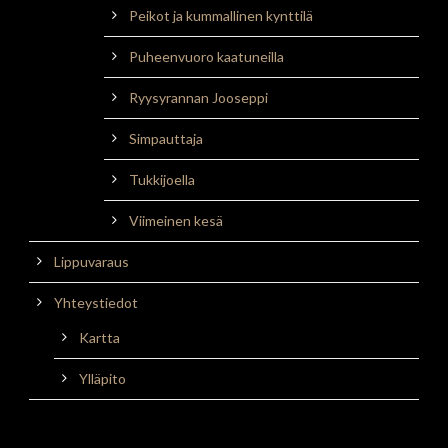
Peikot ja kummallinen kynttilä
Puheenvuoro kaatuneilla
Ryysyrannan Jooseppi
Simpauttaja
Tukkijoella
Viimeinen kesä
Lippuvaraus
Yhteystiedot
Kartta
Ylläpito