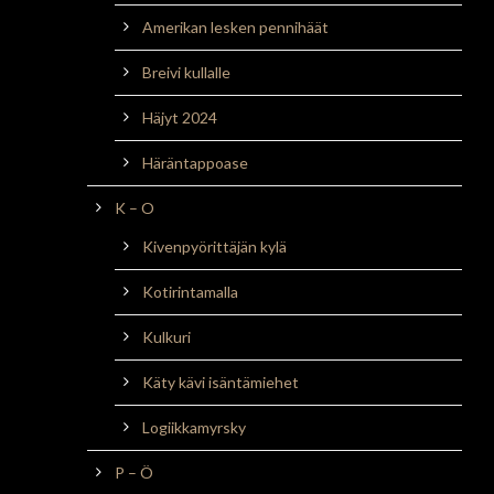
Amerikan lesken pennihäät
Breivi kullalle
Häjyt 2024
Häräntappoase
K – O
Kivenpyörittäjän kylä
Kotirintamalla
Kulkuri
Käty kävi isäntämiehet
Logiikkamyrsky
P – Ö