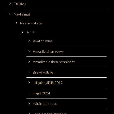
Etusivu
Näytelmät
Näytelmälista
A – J
Akaton mies
Ameriikkahan revyy
Amarikanlesken pennihäät
Breivi kullalle
Hiilijalanjäljillä 2019
Häjyt 2024
Häräntappoase
Jo vain herra ministeri