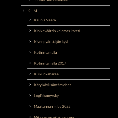
K – M
Kaunis Veera
Kirkkoväärtin kolomas kortti
Kivenpyärittäjän kylä
Kotirintamalla
Kotirintamalla 2017
Kulkurikabaree
Käry kävi isäntämiehet
Logiikkamyrsky
Maakunnan mies 2022
Mikää ei oo niinku ennen