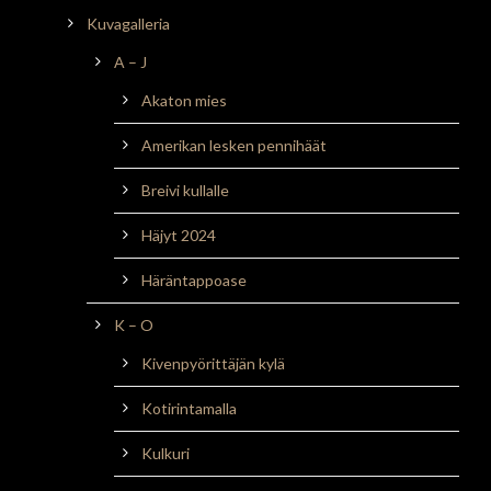
Kuvagalleria
A – J
Akaton mies
Amerikan lesken pennihäät
Breivi kullalle
Häjyt 2024
Häräntappoase
K – O
Kivenpyörittäjän kylä
Kotirintamalla
Kulkuri