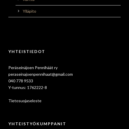
Ylläpito
YHTEISTIEDOT
Peräseinäjoen Pennihäät ry
peraseinajoenpennihaat@gmail.com
040 778 9533
Y-tunnus: 1762222-8
Tietosuojaseloste
YHTEISTYÖKUMPPANIT