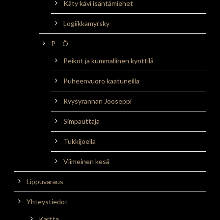
Käty kävi isäntämiehet
Logiikkamyrsky
P – Ö
Peikot ja kummallinen kynttilä
Puheenvuoro kaatuneilla
Ryysyrannan Jooseppi
Simpauttaja
Tukkijoella
Viimeinen kesä
Lippuvaraus
Yhteystiedot
Kartta