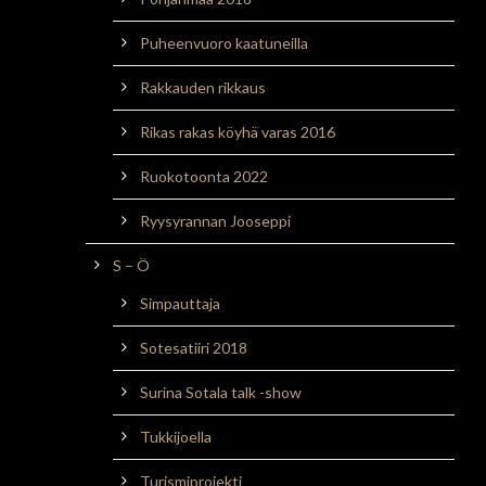
Puheenvuoro kaatuneilla
Rakkauden rikkaus
Rikas rakas köyhä varas 2016
Ruokotoonta 2022
Ryysyrannan Jooseppi
S – Ö
Simpauttaja
Sotesatiiri 2018
Surina Sotala talk -show
Tukkijoella
Turismiprojekti