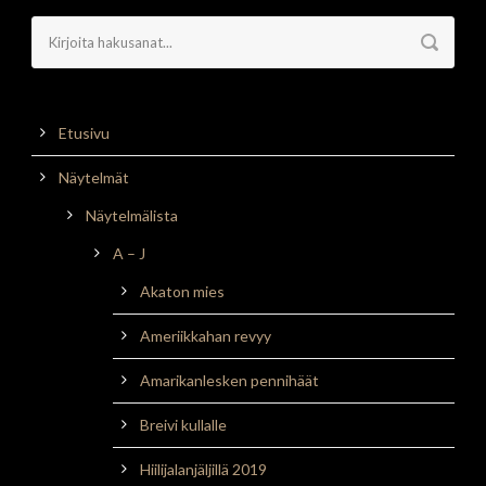
Etusivu
Näytelmät
Näytelmälista
A – J
Akaton mies
Ameriikkahan revyy
Amarikanlesken pennihäät
Breivi kullalle
Hiilijalanjäljillä 2019