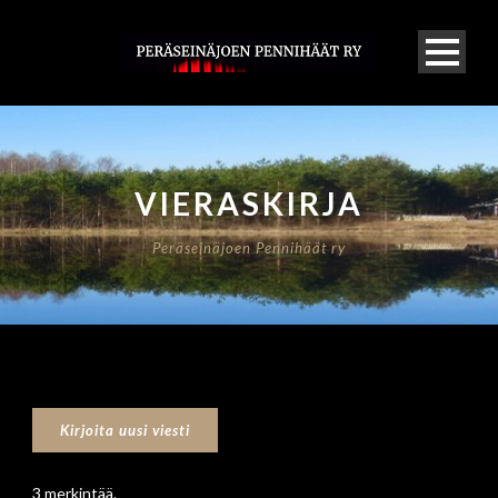
VIERASKIRJA
Peräseinäjoen Pennihäät ry
3 merkintää.