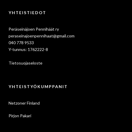
YHTEISTIEDOT
Peräseinäjoen Pennihäät ry
peraseinajoenpennihaat@gmail.com
040 778 9533
Y-tunnus: 1762222-8
Tietosuojaseloste
YHTEISTYÖKUMPPANIT
Netzoner Finland
Pirjon Pakari