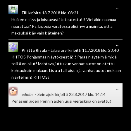
Toggl
...
this
Elli
kirjoitti
13.7.2018
klo.
08:21
metab
Huikee esitys ja loistavasti toteutettu!!! Viel äkin naamaa
naurattaa? Ps. Lippuja varatessa olisi hyv ä mainita, ett ä
maksuksi k äy vain k äteinen?
Toggl
...
this
Piritta Risula
-
Jalasj ärvi
kirjoitti
11.7.2018
klo.
23:40
metab
KIITOS Pohjanmaa n äytöksest ä!!! Paras n äytelm ä mik ä
teill ä on ollut! Mahtava juttu kun vanhat autot on otettu
kohtauksiin mukaan. Lis ä ä t äll äist ä ja vanhat autot mukaan
n äytelmiin! KIITOS?
Toggl
...
this
admin
-
Sein äjoki
kirjoitti
23.8.2017
klo.
14:14
metab
Per äsein äjoen Pennih äiden uusi vieraskirja on avattu!