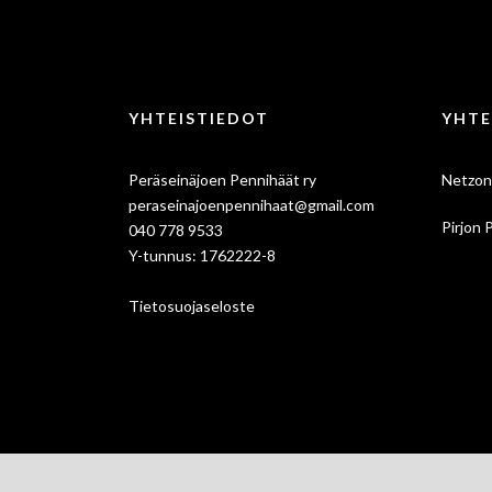
YHTEISTIEDOT
YHTE
Peräseinäjoen Pennihäät ry
Netzon
peraseinajoenpennihaat@gmail.com
Pirjon 
040 778 9533
Y-tunnus: 1762222-8
Tietosuojaseloste