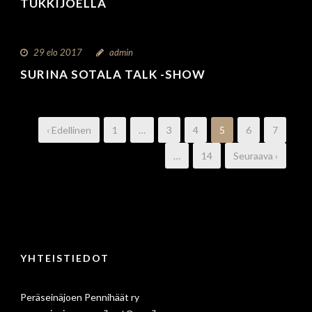
TUKKIJOELLA
29 elo 2017
admin
SURINA SOTALA TALK -SHOW
‹ Edellinen
1
…
3
4
5
6
7
…
14
Seuraava ›
YHTEISTIEDOT
Peräseinäjoen Pennihäät ry