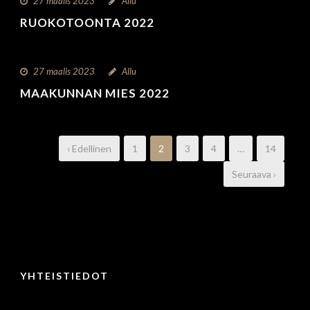
27 maalis 2023
Allu
RUOKOTOONTA 2022
27 maalis 2023
Allu
MAAKUNNAN MIES 2022
‹ Edellinen
1
2
3
4
…
14
Seuraava ›
YHTEISTIEDOT