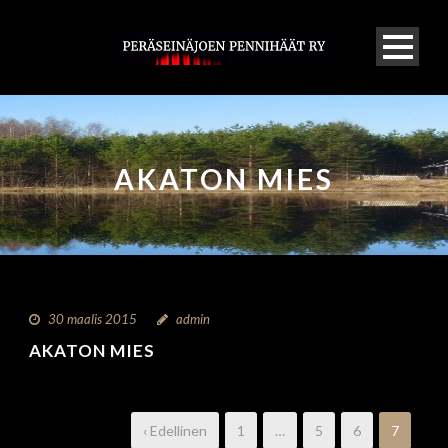
AKATON MIES
30 maalis 2015
admin
AKATON MIES
‹ Edellinen
1
…
5
6
7