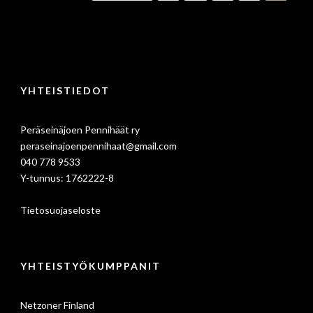
YHTEISTIEDOT
Peräseinäjoen Pennihäät ry
peraseinajoenpennihaat@gmail.com
040 778 9533
Y-tunnus: 1762222-8
Tietosuojaseloste
YHTEISTYÖKUMPPANIT
Netzoner Finland