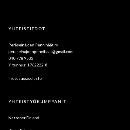
YHTEISTIEDOT
Peräseinäjoen Pennihäät ry
peraseinajoenpennihaat@gmail.com
040 778 9533
Y-tunnus: 1762222-8
Tietosuojaseloste
YHTEISTYÖKUMPPANIT
Netzoner Finland