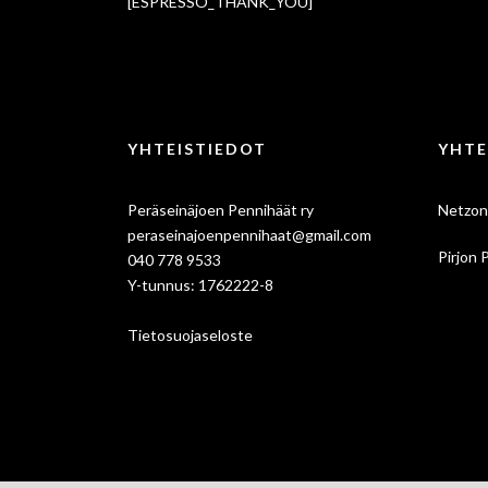
[ESPRESSO_THANK_YOU]
YHTEISTIEDOT
YHTE
Peräseinäjoen Pennihäät ry
Netzon
peraseinajoenpennihaat@gmail.com
Pirjon 
040 778 9533
Y-tunnus: 1762222-8
Tietosuojaseloste