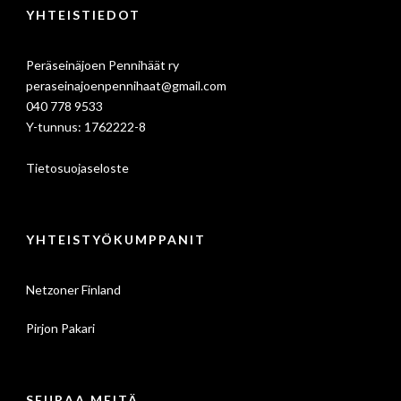
YHTEISTIEDOT
Peräseinäjoen Pennihäät ry
peraseinajoenpennihaat@gmail.com
040 778 9533
Y-tunnus: 1762222-8
Tietosuojaseloste
YHTEISTYÖKUMPPANIT
Netzoner Finland
Pirjon Pakari
SEURAA MEITÄ