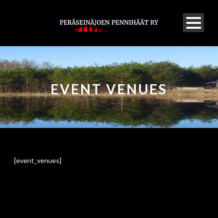
EVENT VENUES
[event_venues]