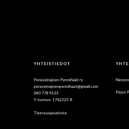
YHTEISTIEDOT
YHTE
Peräseinäjoen Pennihäät ry
Netzon
peraseinajoenpennihaat@gmail.com
Pirjon 
040 778 9533
Y-tunnus: 1762222-8
Tietosuojaseloste