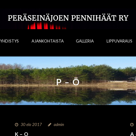
YHDISTYS
AJANKOHTAISTA
GALLERIA
LIPPUVARAUS
P – Ö
30 elo 2017
admin
K – O
A 