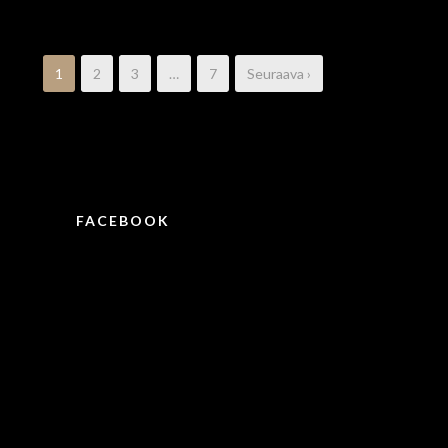
1
2
3
…
7
Seuraava ›
FACEBOOK